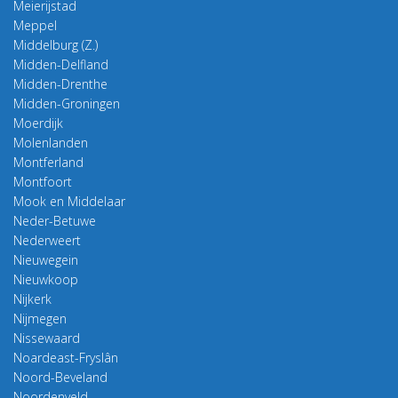
Meierijstad
Meppel
Middelburg (Z.)
Midden-Delfland
Midden-Drenthe
Midden-Groningen
Moerdijk
Molenlanden
Montferland
Montfoort
Mook en Middelaar
Neder-Betuwe
Nederweert
Nieuwegein
Nieuwkoop
Nijkerk
Nijmegen
Nissewaard
Noardeast-Fryslân
Noord-Beveland
Noordenveld