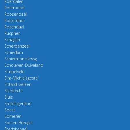
Roerdalen
Roermond
Roosendaal
Rotterdam
Rozendaal
Rucphen
Schagen
Scherpenzeel
Schiedam
Schiermonnikoog
Schouwen-Duiveland
Simpelveld
Sint-Michielsgestel
Sittard-Geleen
Sliedrecht
Sluis
Smallingerland
Soest
Someren
Son en Breugel
Stadskanaal