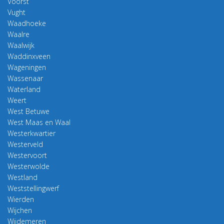
Voorst
Vught
Waadhoeke
Waalre
Waalwijk
Waddinxveen
Wageningen
Wassenaar
Waterland
Weert
West Betuwe
West Maas en Waal
Westerkwartier
Westerveld
Westervoort
Westerwolde
Westland
Weststellingwerf
Wierden
Wijchen
Wijdemeren