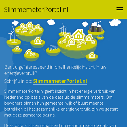
SlimmemeterPortal.nl
Bent u geïnteresseerd in onafhankelijk inzicht in uw
energieverbruik?
SlimmemeterPortal.nl
Schrijf u in op:
SlimmemeterPortal.nl geeft inzicht in het energie verbruik van
Nederland op basis van de data uit de slimme meters. Om
bewoners binnen hun gemeente, wijk of buurt meer te
betrekken bij het gezamenlijke energie verbruik, zijn we gestart
met deze gemeente pagina.
Deze data is alleen gebaseerd op geanonimiseerde data van